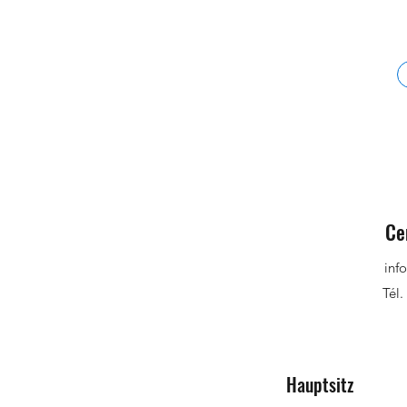
Ce
inf
Tél.
Hauptsitz